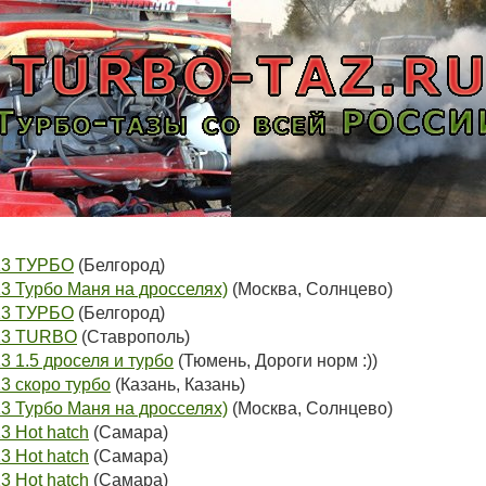
13 ТУРБО
(Белгород)
3 Турбо Маня на дросселях)
(Москва, Солнцево)
13 ТУРБО
(Белгород)
113 TURBO
(Ставрополь)
3 1.5 дроселя и турбо
(Тюмень, Дороги норм :))
3 скоро турбо
(Казань, Казань)
3 Турбо Маня на дросселях)
(Москва, Солнцево)
3 Hot hatch
(Самара)
3 Hot hatch
(Самара)
3 Hot hatch
(Самара)