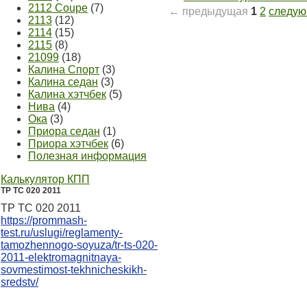
2112 Coupe
(7)
← предыдущая
1
2
следу
2113
(12)
2114
(15)
2115
(8)
21099
(18)
Калина Спорт
(3)
Калина седан
(3)
Калина хэтчбек
(5)
Нива
(4)
Ока
(3)
Приора седан
(1)
Приора хэтчбек
(6)
Полезная информация
Калькулятор КПП
ТР ТС 020 2011
ТР ТС 020 2011
https://prommash-
test.ru/uslugi/reglamenty-
tamozhennogo-soyuza/tr-ts-020-
2011-elektromagnitnaya-
sovmestimost-tekhnicheskikh-
sredstv/