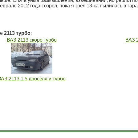
льше. Опять уйма размышлений, взвешиваний, но решил по
врале 2012 года созрел, пока я зрел 13-ка пылилась в гара
ие
2113 турбо
:
ВАЗ 2113 скоро турбо
ВАЗ 2
ВАЗ 2113 1.5 дроселя и турбо