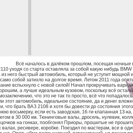
Всё началось в далёком прошлом, посещая ночные г
2110 уходя со старта оставляла за собой какую нибудь BMW
ь из него быстрый автомобиль, который не уступит мощной 
 само собой затихло на долгое время. Летом 2011 года опя
лание вспыхнуло с новой силой! Начал прокручивать вариа
 хорошим, а лучше идеальным кузовом, поскольку всё осталь
мозаключению, что это не так то просто, всё что попадалос
и этот автомобиль, идеальное состояние, да и денег вложе
и, что брать ВАЗ 2108 и хотя бы довести до состояния этог
нюю восьмерку, если есть заводская, 16-ти клапанная 13-ка
бегом в 30 000 км. Тюнинговые валы, дросель, нулевик, колл
яцочков на гонках, пообгонял Приоры, прошитые не прошитые
 валах, ресивере, коробке. Поездил по мастерам, все в од