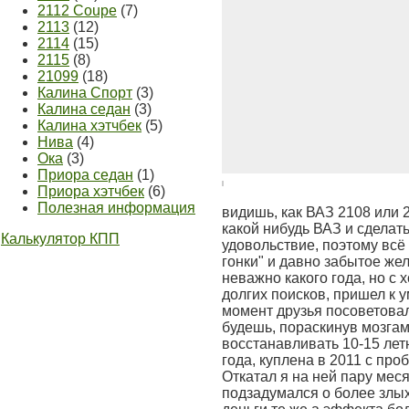
2112 Coupe
(7)
2113
(12)
2114
(15)
2115
(8)
21099
(18)
Калина Спорт
(3)
Калина седан
(3)
Калина хэтчбек
(5)
Нива
(4)
Ока
(3)
Приора седан
(1)
Приора хэтчбек
(6)
Полезная информация
видишь, как ВАЗ 2108 или 
какой нибудь ВАЗ и сделат
Калькулятор КПП
удовольствие, поэтому всё
гонки" и давно забытое же
неважно какого года, но с
долгих поисков, пришел к у
момент друзья посоветовал
будешь, пораскинув мозгам
восстанавливать 10-15 лет
года, куплена в 2011 с про
Откатал я на ней пару мес
подзадумался о более злых