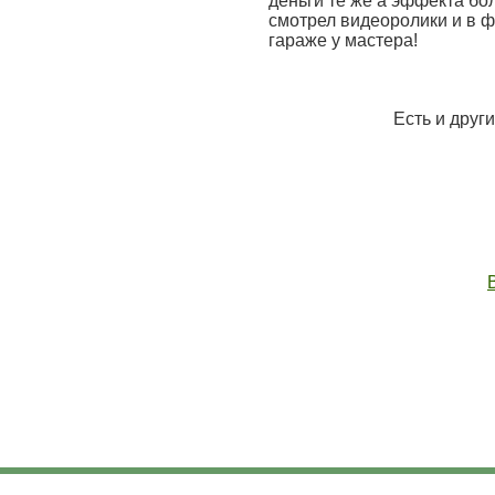
деньги те же а эффекта бо
смотрел видеоролики и в фе
гараже у мастера!
Есть и друг