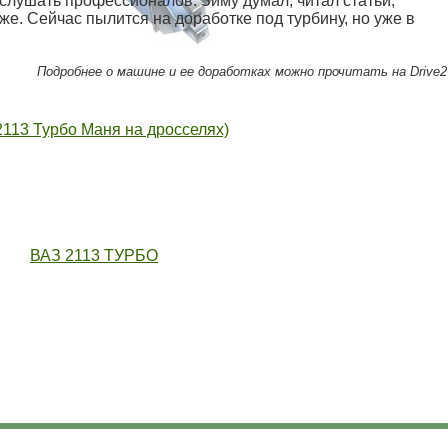
слушать профессионалов. Зиму думал, читал статьи,
же. Сейчас пылится на доработке под турбину, но уже в
Подробнее о машине и ее доработках можно прочитать на Drive2
113 Турбо Маня на дросселях)
ВАЗ 2113 ТУРБО