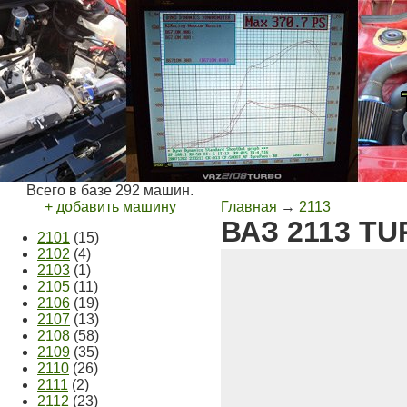
Всего в базе 292 машин.
+ добавить машину
Главная
→
2113
ВАЗ 2113 T
2101
(15)
2102
(4)
2103
(1)
2105
(11)
2106
(19)
2107
(13)
2108
(58)
2109
(35)
2110
(26)
2111
(2)
2112
(23)