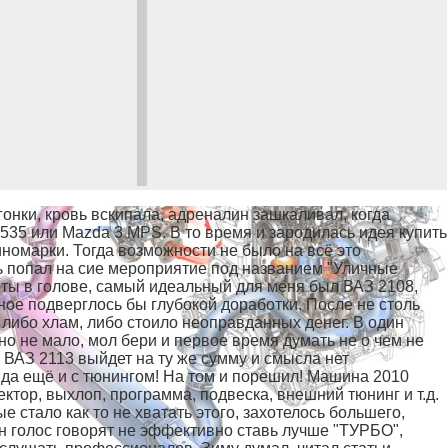
онки, кровь вскипала, адреналин зашкаливал, когда
 535 или Mazda 3 MPS. В то время и зародилась идея купить
иномарки. Тогда возможности не было на всё это
ть попал на сие мероприятие под названием "Уличные
нты в голове, самый идеальный для меня был ВАЗ 2108,
ное подверглось бы глубокой доработки. После не столь
ь либо хлам, либо стоило неоправданных денег. В один
но не мало, мол бери и первое время думать не о чем не
о ВАЗ 2113 выйдет на ту же сумму и смысла нет
, да ещё и с тюнингом! На том и порешил! Машина 2010
ектор, выхлоп, программа, подвеска, внешний тюнинг и т.д.
 стало как то не хватать этого, захотелось большего,
ин голос говорят не эффективно ставь лучше "ТУРБО",