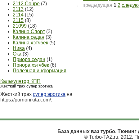
2112 Coupe
(7)
← предыдущая
1
2
следу
2113
(12)
2114
(15)
2115
(8)
21099
(18)
Калина Спорт
(3)
Калина седан
(3)
Калина хэтчбек
(5)
Нива
(4)
Ока
(3)
Приора седан
(1)
Приора хэтчбек
(6)
Полезная информация
Калькулятор КПП
Жесткий трах супер эротика
Жесткий трах
супер эротика
на
https://pornonikita.com/.
База данных ваз турбо. Тюнинг д
© Turbo-TAZ.ru, 2012. 