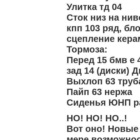
Улитка тд 04
Сток низ на ни
кпп 103 ряд, бло
сцепление кера
Тормоза:
Перед 15 бмв е 
зад 14 (диски) 
Выхлоп 63 труба
Пайп 63 нержа
Сиденья ЮНП ра
НО! НО! НО..!
Вот оно! Новые
мере возможнос