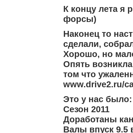
К концу лета я 
форсы)
Наконец то наст
сделали, собрал
Хорошо, но мал
Опять возникла 
том что ужален
www.drive2.ru/c
Это у нас было:
Сезон 2011
Доработаны ка
Валы впуск 9.5 