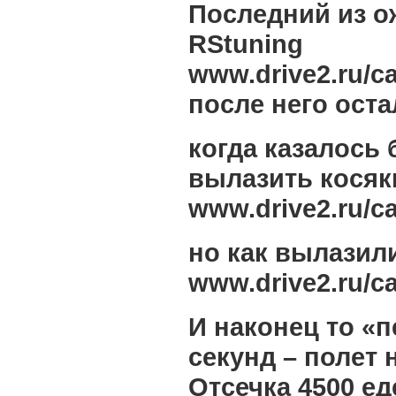
Последний из о
RStuning
www.drive2.ru/c
после него оста
когда казалось 
вылазить косяк
www.drive2.ru/c
но как вылазили
www.drive2.ru/c
И наконец то «
секунд – полет
Отсечка 4500 ед