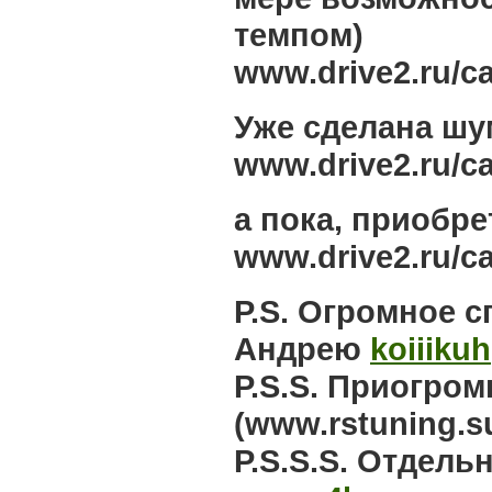
темпом)
www.drive2.ru/c
Уже сделана шу
www.drive2.ru/c
а пока, приобр
www.drive2.ru/c
P.S. Огромное 
Андрею
koiiikuh
P.S.S. Приогро
(www.rstuning.s
P.S.S.S. Отдел