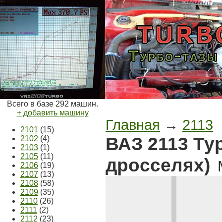
Всего в базе 292 машин.
+ добавить машину
Главная
→
2113
2101
(15)
ВАЗ 2113 Ту
2102
(4)
2103
(1)
2105
(11)
дросселях)
2106
(19)
2107
(13)
2108
(58)
2109
(35)
2110
(26)
2111
(2)
2112
(23)