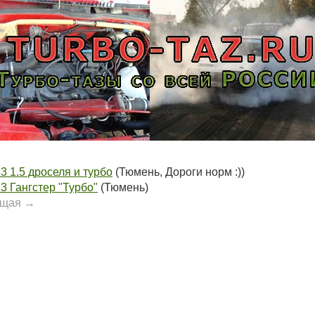
3 1.5 дроселя и турбо
(Тюмень, Дороги норм :))
3 Гангстер "Турбо"
(Тюмень)
ющая →