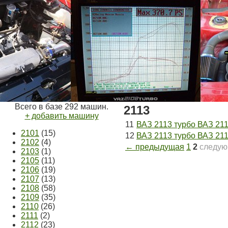
Всего в базе 292 машин.
2113
+ добавить машину
11
ВАЗ 2113 турбо ВАЗ 211
2101
(15)
12
ВАЗ 2113 турбо ВАЗ 211
2102
(4)
← предыдущая
1
2
следу
2103
(1)
2105
(11)
2106
(19)
2107
(13)
2108
(58)
2109
(35)
2110
(26)
2111
(2)
2112
(23)