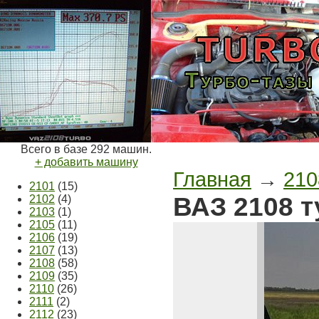
Всего в базе 292 машин.
+ добавить машину
Главная
→
210
2101
(15)
ВАЗ 2108 т
2102
(4)
2103
(1)
2105
(11)
2106
(19)
2107
(13)
2108
(58)
2109
(35)
2110
(26)
2111
(2)
2112
(23)