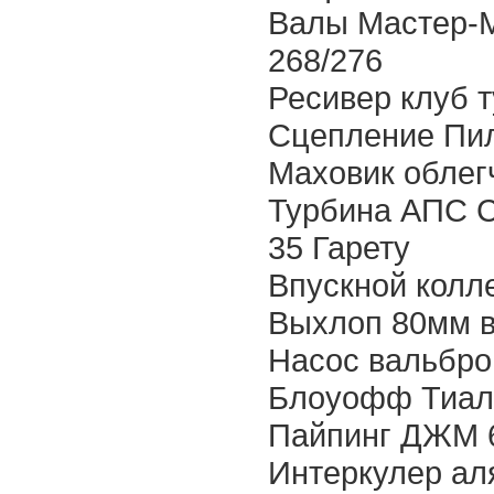
Валы Мастер-М
268/276
Ресивер клуб т
Сцепление Пил
Маховик облегч
Турбина АПС С
35 Гарету
Впускной колл
Выхлоп 80мм в
Насос вальбро
Блоуофф Тиал
Пайпинг ДЖМ 
Интеркулер аля