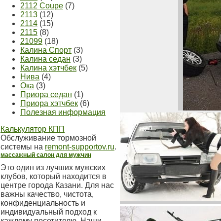
2112 Coupe
(7)
2113
(12)
2114
(15)
2115
(8)
21099
(18)
Калина Спорт
(3)
Калина седан
(3)
Калина хэтчбек
(5)
Нива
(4)
Ока
(3)
Приора седан
(1)
Приора хэтчбек
(6)
Полезная информация
Калькулятор КПП
Обслуживание тормозной
системы на
remont-supportov.ru
.
массажный салон для мужчин
Это один из лучших мужских
клубов, который находится в
центре города Казани. Для нас
важны качество, чистота,
конфиденциальность и
индивидуальный подход к
каждому посетителю. Наши