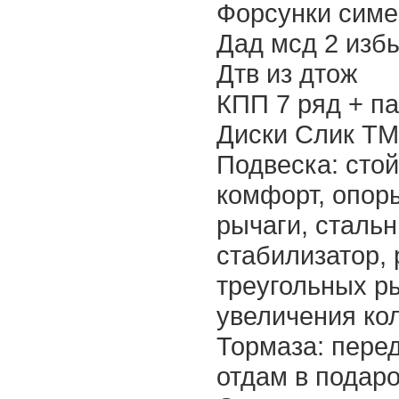
Форсунки симе
Дад мсд 2 изб
Дтв из дтож
КПП 7 ряд + па
Диски Слик ТМ
Подвеска: сто
комфорт, опор
рычаги, сталь
стабилизатор, 
треугольных р
увеличения кол
Тормаза: пере
отдам в подар