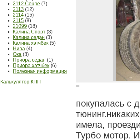
2112 Coupe
(7)
2113
(12)
2114
(15)
2115
(8)
21099
(18)
Калина Спорт
(3)
Калина седан
(3)
Калина хэтчбек
(5)
Нива
(4)
Ока
(3)
Приора седан
(1)
Приора хэтчбек
(6)
Полезная информация
Калькулятор КПП
покупалась с 
тюнинг.никаки
имела, проезди
Турбо мотор. 