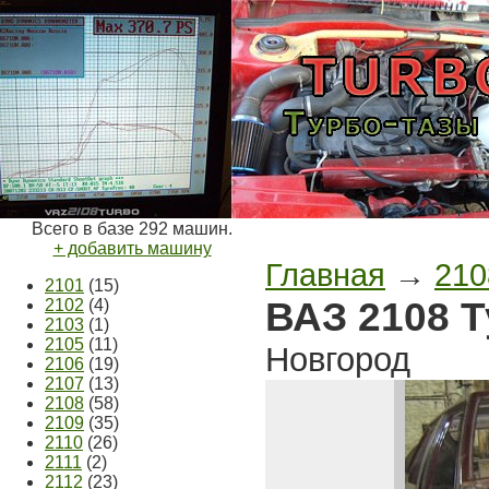
Всего в базе 292 машин.
+ добавить машину
Главная
→
210
2101
(15)
ВАЗ 2108 
2102
(4)
2103
(1)
2105
(11)
Новгород
2106
(19)
2107
(13)
2108
(58)
2109
(35)
2110
(26)
2111
(2)
2112
(23)