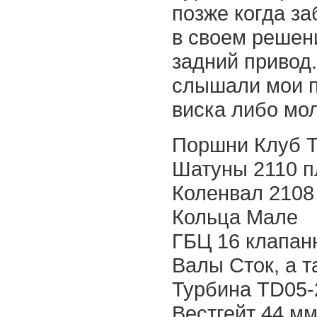
позже когда з
в своем решени
задний привод.
слышали мои п
виска либо мол
Поршни Клуб Т
Шатуны 2110 п
Коленвал 2108
Кольца Мале
ГБЦ 16 клапан
Валы Сток, а 
Турбина TD05
Вестгейт 44 м