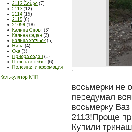
2112 Coupe
(7)
2113
(12)
2114
(15)
2115
(8)
21099
(18)
Калина Спорт
(3)
Калина седан
(3)
Калина хэтчбек
(5)
Нива
(4)
Ока
(3)
Приора седан
(1)
Приора хэтчбек
(6)
Полезная информация
Калькулятор КПП
восьмерки не о
передумал вся
восьмерку Ваз 
2113!Проще пр
Купили тринашк