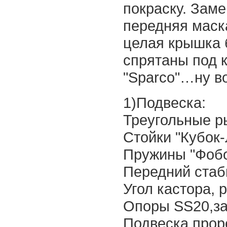
покраску. Зам
передняя маска
целая крышка 
спрятаны под к
"Sparco"…ну во
1)Подвеска:
Треугольные р
Стойки "Кубок-
Пружины "Фобо
Передний стаби
Угол кастора, 
Опоры SS20,з
Подвеска прор