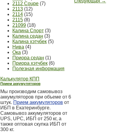
следующая →
2112 Coupe
(7)
2113
(12)
2114
(15)
2115
(8)
21099
(18)
Калина Спорт
(3)
Калина седан
(3)
Калина хэтчбек
(5)
Нива
(4)
Ока
(3)
Приора седан
(1)
Приора хэтчбек
(6)
Полезная информация
Калькулятор КПП
Прием аккумуляторов
Мы производим самовывоз
аккумуляторов при объеме от 6
штук.
Прием аккумуляторов
от
ИБП в Екатеринбурге.
Самовывоз аккумуляторов от
UPS, UPC, ИБП от 250 кг, а
также оптовая скупка ИБП от
300 кг.