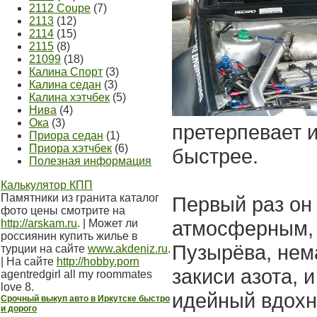
2112 Coupe
(7)
2113
(12)
2114
(15)
2115
(8)
21099
(18)
Калина Спорт
(3)
Калина седан
(3)
Калина хэтчбек
(5)
Нива
(4)
Ока
(3)
претерпевает и
Приора седан
(1)
Приора хэтчбек
(6)
быстрее.
Полезная информация
Калькулятор КПП
Памятники из гранита каталог
Первый раз он 
фото цены смотрите на
атмосферным, 
http://arskam.ru
. | Может ли
россиянин купить жилье в
Пузырёва, нем
турции на сайте
www.akdeniz.ru
.
| На сайте
http://hobby.porn
закиси азота, 
agentredgirl all my roommates
love 8.
идейный вдохн
Срочный выкуп авто в Иркутске быстро
и дорого