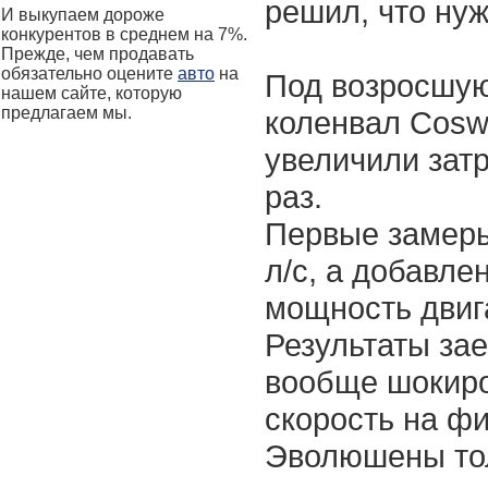
решил, что нуж
И выкупаем дороже
конкурентов в среднем на 7%.
Прежде, чем продавать
обязательно оцените
авто
на
Под возросшую
нашем сайте, которую
предлагаем мы.
коленвал Cosw
увеличили зат
раз.
Первые замеры
л/с, а добавле
мощность двига
Результаты зае
вообще шокиро
скорость на ф
Эволюшены тол