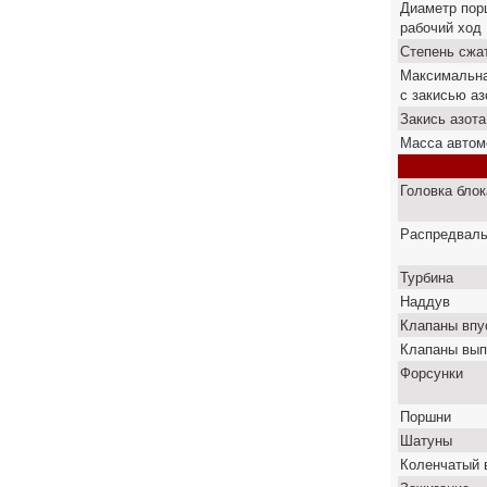
Диаметр пор
рабочий ход
Степень сжа
Максимальн
с закисью аз
Закись азота
Масса автом
Головка бло
Распредвал
Турбина
Наддув
Клапаны впу
Клапаны вып
Форсунки
Поршни
Шатуны
Коленчатый 