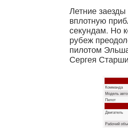
Летние заезды 
вплотную прибл
секундам. Но 
рубеж преодол
пилотом Эльша
Сергея Старши
Комманда
Модель авто
Пилот
Двигатель
Рабочий объ