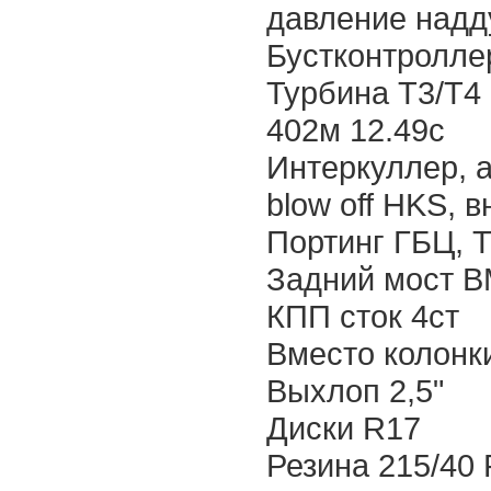
давление надд
Бустконтролле
Турбина Т3/Т4
402м 12.49с
Интеркуллер, а
blow off HKS, 
Портинг ГБЦ, Т
Задний мост B
КПП сток 4ст
Вместо колонк
Выхлоп 2,5"
Диски R17
Резина 215/40 