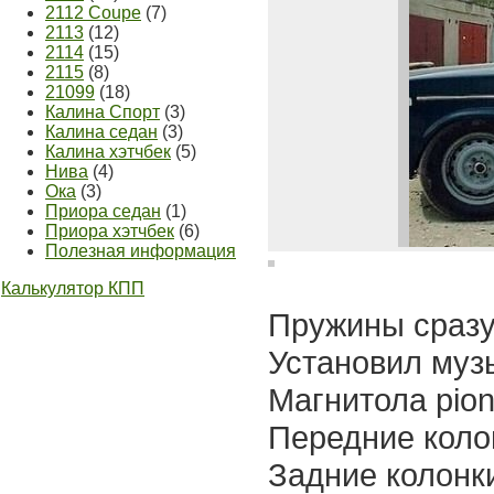
2112 Coupe
(7)
2113
(12)
2114
(15)
2115
(8)
21099
(18)
Калина Спорт
(3)
Калина седан
(3)
Калина хэтчбек
(5)
Нива
(4)
Ока
(3)
Приора седан
(1)
Приора хэтчбек
(6)
Полезная информация
Калькулятор КПП
Пружины сразу
Установил муз
Магнитола pio
Передние кол
Задние колонки