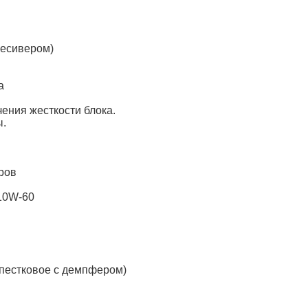
ресивером)
а
ения жесткости блока.
ы.
ров
 10W-60
епестковое с демпфером)