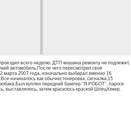
проездил всего неделю, ДТП-машина ремонту не подлежит,
епкий автомобиль.После чего пересмотрел своё
2 марта 2007 года, изначально выбирал именно 16
.Все начиналось как обычно:тонировка, сигналка,15
нзобака.Был куплен передний бампер "Я РОБОТ", пароги
сь, выставлялось, затем красилось краской ШпецХекер.