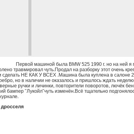
Первой машиной была BMW 525 1990 г. но на ней я 
колено травмировал чуть.Продал на разборку этот очень кр
и сделать НЕ КАК У ВСЕХ .Машина была куплена в салоне 2
ребро, но в наличии не оказалось и пришлось ждать неделю
верные ручки и личинки, повторители поворотов, лючёк бе
дний бампер "Лукойл"чуть изменён.Всё тщательно подгоняло
журнале.
 дросселя