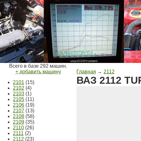
Всего в базе 292 машин.
+ добавить машину
Главная
→
2112
ВАЗ 2112 TU
2101
(15)
2102
(4)
2103
(1)
2105
(11)
2106
(19)
2107
(13)
2108
(58)
2109
(35)
2110
(26)
2111
(2)
2112
(23)