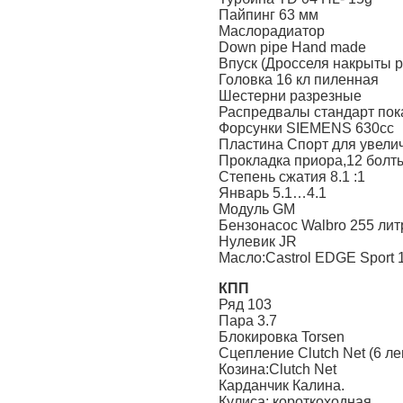
Пайпинг 63 мм
Маслорадиатор
Down pipe Hand made
Впуск (Дросселя накрыты 
Головка 16 кл пиленная
Шестерни разрезные
Распредвалы стандарт пок
Форсунки SIEMENS 630сс
Пластина Спорт для увелич
Прокладка приора,12 болт
Степень сжатия 8.1 :1
Январь 5.1…4.1
Модуль GM
Бензонасос Walbro 255 лит
Нулевик JR
Масло:Castrol EDGE Sport
КПП
Ряд 103
Пара 3.7
Блокировка Torsen
Сцепление Clutch Net (6 л
Козина:Clutch Net
Карданчик Калина.
Кулиса: короткоходная