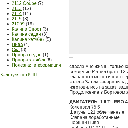
2112 Coupe
(7)
2113
(12)
2114
(15)
2115
(8)
21099
(18)
Калина Спорт
(3)
Калина седан
(3)
Калина хэтчбек
(5)
Нива
(4)
Ока
(3)
Приора седан
(1)
Приора хэтчбек
(6)
Полезная информация
спасла мне жизнь, только 
вождение.Решил брать 12 
Калькулятор КПП
клапанный мотор и цвет се
колеса.Затем заварились д
изготовились на заказ, за
Продолжение в Бортовом 
ДВИГАТЕЛЬ: 1.6 TURBO 4
Коленвал 75.6
Шатуны 121 облегченные
Клапана доработанные
Поршни Нива
Турбина TD 04 HL- 15g