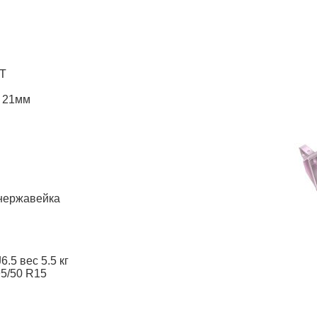
T
р 21мм
нержавейка
.5 вес 5.5 кг
195/50 R15