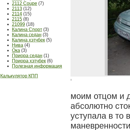
2112 Coupe
(7)
2113
(12)
2114
(15)
2115
(8)
21099
(18)
Калина Спорт
(3)
Калина седан
(3)
Калина хэтчбек
(5)
Нива
(4)
Ока
(3)
Приора седан
(1)
Приора хэтчбек
(6)
Полезная информация
Калькулятор КПП
моим отцом и д
абсолютно сток
уступала в то 
маневренности 