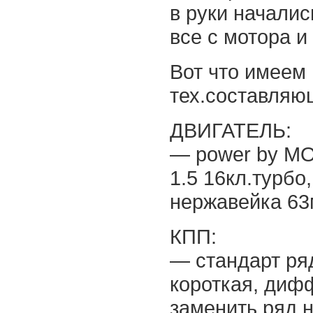
в руки началис
все с мотора и
Вот что имеем 
тех.составляю
ДВИГАТЕЛЬ:
— power by M
1.5 16кл.турбо
нержавейка 63
КПП:
— стандарт ряд
короткая, дифф
заменить ряд н