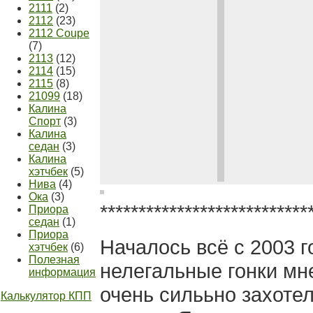
2111
(2)
2112
(23)
2112 Coupe
(7)
2113
(12)
2114
(15)
2115
(8)
21099
(18)
Калина
Спорт
(3)
Калина
седан
(3)
Калина
хэтчбек
(5)
Нива
(4)
Ока
(3)
*************************
**
Приора
седан
(1)
Приора
Началось всё с 2003 г
хэтчбек
(6)
Полезная
нелегальные гонки мн
информация
очень силььно захотел
Калькулятор КПП