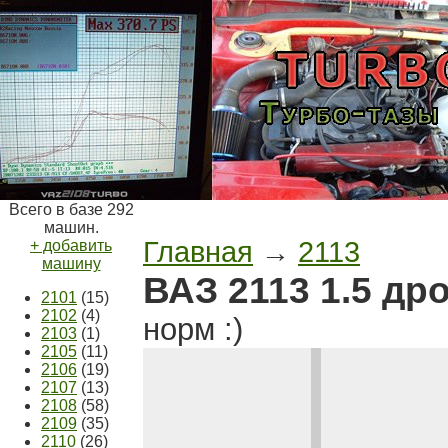
Всего в базе 292
машин.
Главная
→
2113
+ добавить
машину
ВАЗ 2113 1.5 др
2101
(15)
2102
(4)
норм :)
2103
(1)
2105
(11)
2106
(19)
2107
(13)
2108
(58)
2109
(35)
2110
(26)