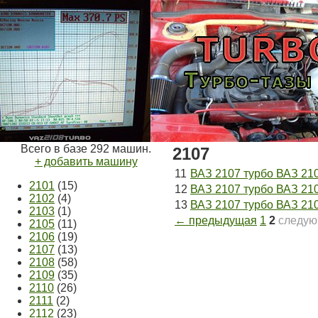
Всего в базе 292 машин.
2107
+ добавить машину
11
ВАЗ 2107 турбо ВАЗ 210
2101
(15)
12
ВАЗ 2107 турбо ВАЗ 210
2102
(4)
13
ВАЗ 2107 турбо ВАЗ 2107 
2103
(1)
← предыдущая
1
2
следу
2105
(11)
2106
(19)
2107
(13)
2108
(58)
2109
(35)
2110
(26)
2111
(2)
2112
(23)