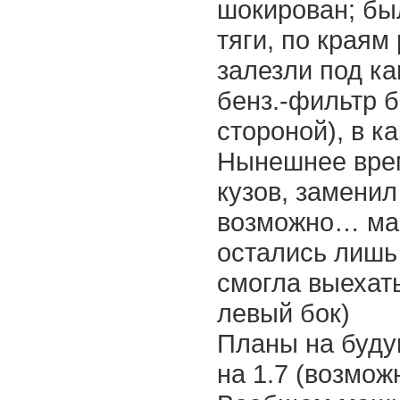
шокирован; был
тяги, по краям
залезли под к
бенз.-фильтр 
стороной), в к
Нынешнее врем
кузов, заменил
возможно… маш
остались лишь 
смогла выехать
левый бок)
Планы на буду
на 1.7 (возмож