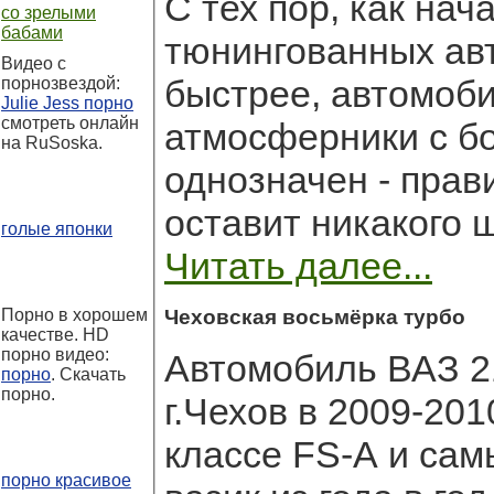
С тех пор, как на
со зрелыми
бабами
тюнингованных авт
Видео с
быстрее, автомоб
порнозвездой:
Julie Jess порно
смотреть онлайн
атмосферники с б
на RuSoska.
однозначен - прав
оставит никакого 
голые японки
Читать далее...
Порно в хорошем
Чеховская восьмёрка турбо
качестве. HD
порно видео:
Автомобиль ВАЗ 21
порно
. Скачать
порно.
г.Чехов в 2009-20
классе FS-A и са
порно красивое