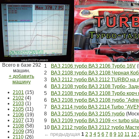
Всего в базе 292
1
ВАЗ 2106 турбо ВАЗ 2106 Турбо 16V
(
машин.
2
ВАЗ 2108 турбо ВАЗ 2108 Черная Коб
+ добавить
3
ВАЗ 2112 турбо ВАЗ 2112 TURBO на 
машину
4
ВАЗ 2108 турбо ВАЗ 2108 Турбо- Зад
2101
(15)
5
ВАЗ 2108 турбо ВАЗ 2108 Турбо корч
2102
(4)
6
ВАЗ 2108 турбо ВАЗ 2108 турбо "Adren
2103
(1)
7
ВАЗ 2114 турбо ВАЗ 2114 Turbo "AV
2105
(11)
8
ВАЗ 2105 турбо ВАЗ 2105 турбо
(Моск
2106
(19)
2107
(13)
9
ВАЗ 2109 турбо ВАЗ 2109 << turbo sil
2108
(58)
10
ВАЗ 2112 турбо ВАЗ 2112 турбо Маст
2109
(35)
← предыдущая
1
2
3
4
5
6
7
8
9
10
11
12
2110
(26)