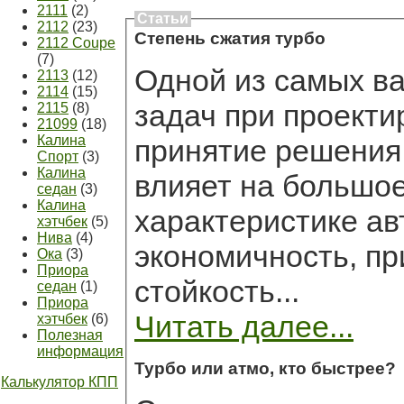
2111
(2)
Статьи
2112
(23)
Степень сжатия турбо
2112 Coupe
(7)
Одной из самых в
2113
(12)
2114
(15)
задач при проекти
2115
(8)
21099
(18)
Калина
принятие решения 
Спорт
(3)
Калина
влияет на большо
седан
(3)
Калина
характеристике а
хэтчбек
(5)
Нива
(4)
экономичность, пр
Ока
(3)
Приора
стойкость...
седан
(1)
Приора
Читать далее...
хэтчбек
(6)
Полезная
информация
Турбо или атмо, кто быстрее?
Калькулятор КПП